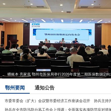
晒账本 亮家底 鄂州市医保局举行2026年度第二期医保数据定
1
2
鄂州要闻
通知公告