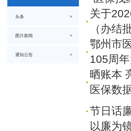
关于20
头条
>
（办结批
图片新闻
>
鄂州市
通知公告
>
105周
晒账本 
医保数
节日话
以廉为