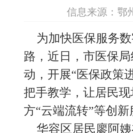
信息来源：鄂
为加快医保服务数
路，
近
日，市医保局
动，
开展
“
医保政策
把手教学，让居民
现
方
“
云端流转
”
等创新
华容区
居民
廖
阿姨