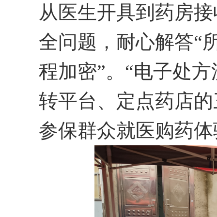
从医生开具到药房接
全问题，
耐心解答
“
程加密
”
。
“
电子处方
转
平台、定点
药店
的
参保群众就医购药体