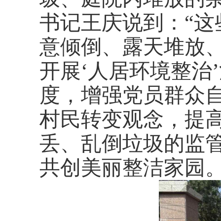
书记王庆
说到：
“
这
意倾倒、露天堆放
开展
‘人居环境整治
度，
增强党员
群众
村民转变观念，提
丢、乱倒垃圾的监
共创美丽整洁家园