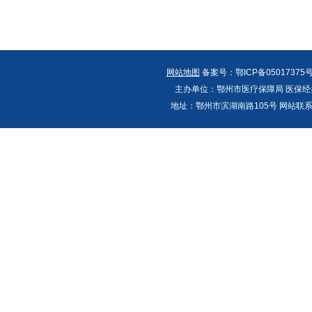
网站地图
备案号：鄂ICP备05017375号
主办单位：鄂州市医疗保障局 医保经办
地址：鄂州市滨湖南路105号 网站联系人