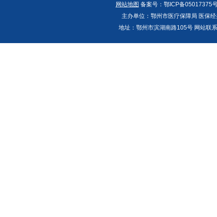
网站地图
备案号：鄂ICP备05017375号
主办单位：鄂州市医疗保障局 医保经办
地址：鄂州市滨湖南路105号 网站联系人