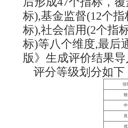
后形成
47
个指标，覆
标
)
,
基金监督
(
12
个指
标
)
,
社会信用
(
2
个指
标
)
等
八
个维度
,
最后
版
》生成评价结果导
评分等级划分如下
信
较
中
良
优