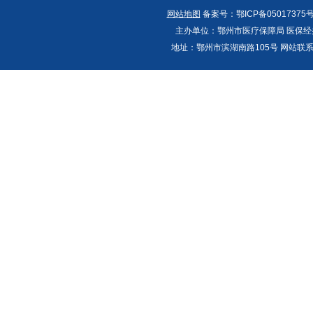
网站地图
备案号：鄂ICP备05017375号
主办单位：鄂州市医疗保障局 医保经办
地址：鄂州市滨湖南路105号 网站联系人