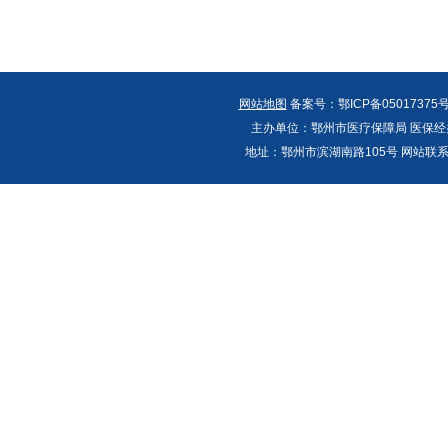
网站地图
备案号：鄂ICP备05017375号
主办单位：鄂州市医疗保障局 医保经办
地址：鄂州市滨湖南路105号 网站联系人