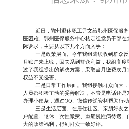
近日，鄂州退休职工尹文给鄂州医保服务
医困难。鄂州医保服务中心核定组党员干部在
际诉求，主要从以下几个方面入手：
一是政策层面。
今年我组陆续收到群众反
月
账
户未上
账
，因关系到群众利益，我组高度
过了我组提出的解决方案，采取当月缴费次月
权益不受侵害。
二是日常工作层面。
我组接触群众面大，
人员都积极主动的妥善解决，不管是电话还
是
办理小便条，通过QQ、微信传递资料帮助行
三是生活层面。
在居住
社
区、
亲
朋好友之
户配置、退休一次性缴费、重症慢性病待遇、
大的政策福利，得到群众一致好评。