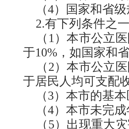
（
4
）
国家和省级
2.有下列条件之
（
1）
本市公立医
于
10%，如
国家和
（
2）
本市公立医
于
居民人均可支配
（
3）本
市
的基本
（
4）本
市
未完成
（
5）出现重大