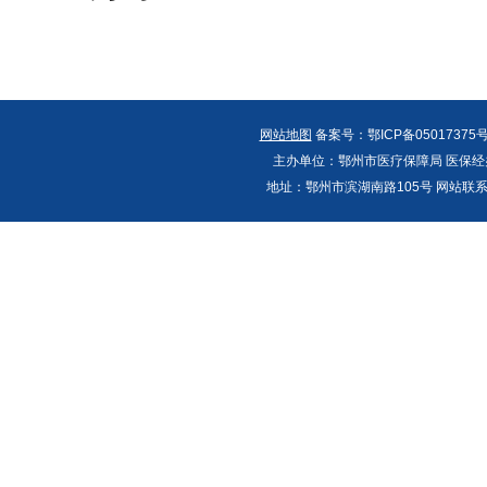
网站地图
备案号：鄂ICP备05017375号
主办单位：鄂州市医疗保障局 医保经办
地址：鄂州市滨湖南路105号 网站联系人