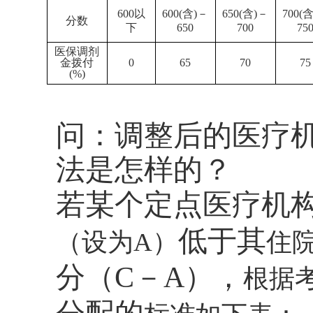
600以
600(含)－
650(含)－
700(
分数
下
650
700
75
医保调剂
金拨付
0
65
70
75
(%)
问：调整后的医疗
法是怎样的？
若某个定点医疗机
低于其
（设为
A
）
住
分（
C
－
A
），
根据