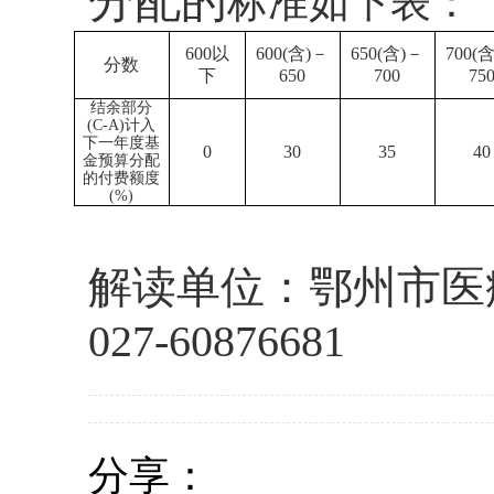
分配
的
标准如下表：
600以
600(含)－
650(含)－
700(
分数
下
650
700
75
结余部分
(C-A)计入
下一年度基
0
30
35
40
金预算分配
的付费额度
(%)
解读单位：鄂州市医
027-6087668
1
分享：