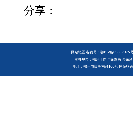
分享：
网站地图
备案号：鄂ICP备05017375号
主办单位：鄂州市医疗保障局 医保经办
地址：鄂州市滨湖南路105号 网站联系人