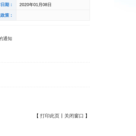
布日期：
2020年01月08日
联政策：
的通知
【
打印此页
丨
关闭窗口
】