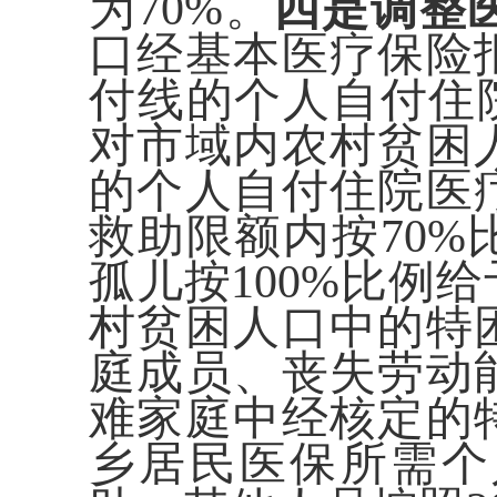
为70%。
四是调整
口经基本医疗保险
付线的个人自付住
对市域内农村贫困
的个人自付住院医
救助限额内按70
孤儿按100%比例
村贫困人口中的特
庭成员、丧失劳动
难家庭中经核定的
乡居民医保所需个