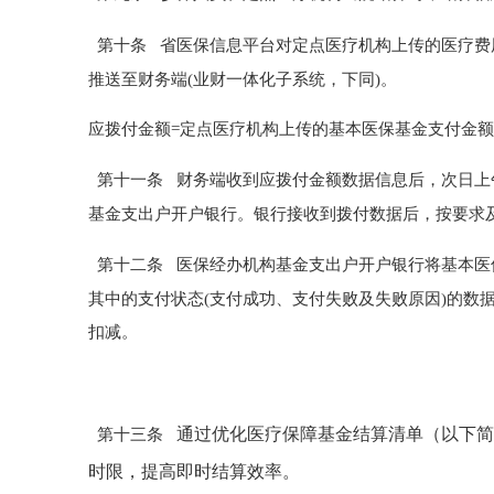
第十条
省医保信息平台对定点
医疗
机构上传的
医疗
费
推送至财务端
(业财一体化子系统
，下同
)。
应
拨付金额
=
定点
医疗
机构上传
的
基本医保基金支付金额
第十一条
财务端收到应拨付金额数据信息后
，
次日
上
基金支出户开户银行。银行接收到拨付数据后
，
按要求
第十二条
医保经办机构基金支出户开户银行将基本医
其中的支付状态(支付成功、支付失败及失败原因)的数
扣减。
通过
优化
医疗保障
基金结算清单
（
以下简
第十三条
时限，提高即时结算效率。