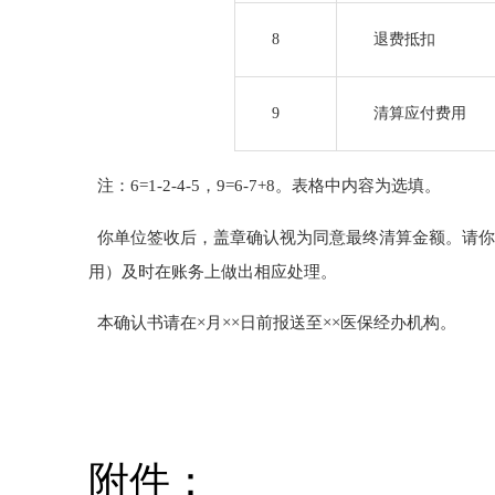
8
退费抵扣
9
清算应付费用
注：
6=1-2-4-5，9=6-7+8。表格中
内容为选填
。
你单位签收后，
盖章确认
视为同意最终清算金额。请你
用）及时在账务上做出相应处理。
本确认书请在
×
月
××
日前报送至
××医保经办机构
。
附件：