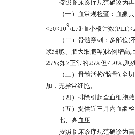
按照临床诊疗规范确诊为再
（一）血常规检查：血象具
9
<20×10
/L;③血小板计数(PLT)<2
（二）骨髓穿刺：多部位
(
浆细胞、肥大细胞等)比例增高
25%;如≥正常的25%但<50%,
（三）骨髓活检
(髂骨):
加，无异常细胞。
（四）排除引起全血细胞减
（五）提供近三月内血象检
七、高血压
按照临床诊疗规范确诊为高