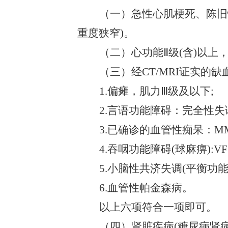
（一）急性心肌梗死、陈旧
重度狭窄)。
（二）心功能
Ⅱ级(含)以上
（三）经
CT/MRI证实
1.偏瘫，肌力Ⅲ级及以下;
2.言语功能障碍：完全性
3.已确诊的血管性痴呆：MM
4.吞咽功能障碍(球麻痹):
5.小脑性共济失调(平衡功能障
6.血管性帕金森病。
以上六项符合一项即可。
（四）肾脏疾病
(糖尿病肾病、