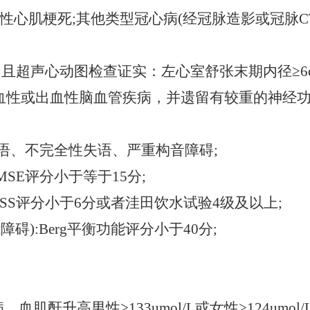
性心肌梗死
;其他类型冠心病(经冠脉造影或冠脉C
，且超声心动图检查证实：左心室舒张末期内径≥6cm,
的缺血性或出血性脑血管疾病，并遗留有较重的神经
失语、不完全性失语、严重构音障碍;
SE评分小于等于15分;
VFSS评分小于6分或者洼田饮水试验4级及以上;
碍):Berg平衡功能评分小于40分;
血肌酐升高男性>133umol/L或女性>124umol/L