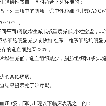
生障碍性贫血，同时符合下列标准的：
备下列三项中的两项：
①中性粒细胞计数(ANC)<0
0×10°/L。
不同平面)骨髓增生减低或重度减低;小粒空虚，非
;巨核细胞明显减少或缺如;红系、粒系细胞均明显
则残存的造血细胞应<30%。
全切片增生减低，造血组织减少，脂肪组织和(或)
少的其他疾病。
查结果提示处于治疗期。
血压
3级，同时出现以下临床表现之一的：