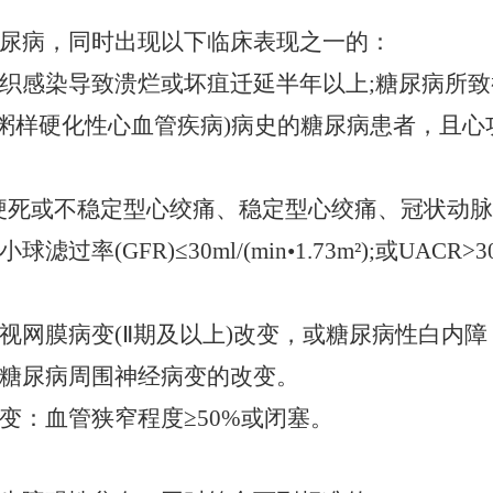
尿病，同时出现以下临床表现之一的：
织感染导致溃烂或坏疽迁延半年以上
;糖尿病所
动脉粥样硬化性心血管疾病)病史的糖尿病患者，且心
肌梗死或不稳定型心绞痛、稳定型心绞痛、冠状动
小球滤过率
(GFR)≤30ml/(min
•
1.73m
²
);或UACR>3
视网膜病变
(Ⅱ期及以上)改变，或糖尿病性白内
糖尿病周围神经病变的改变。
变：血管狭窄程度
≥50%或闭塞。