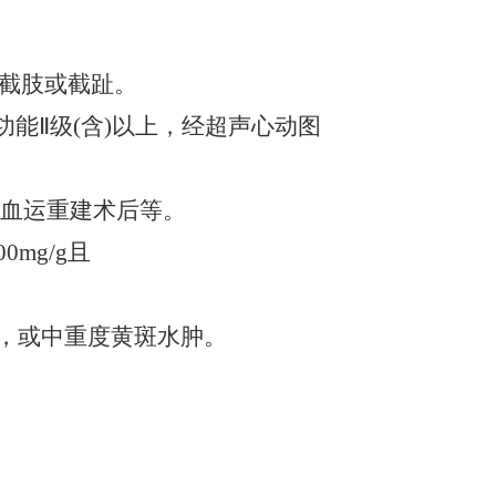
致截肢或截趾。
功能Ⅱ级(含)以上，经超声心动图
脉血运重建术后等。
00mg/g且
障，或中重度黄斑水肿。