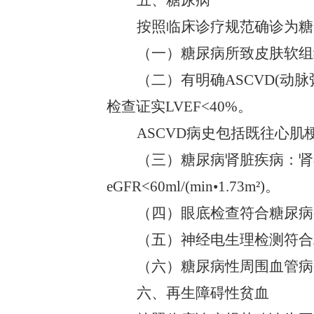
五、糖尿病
按照临床诊疗规范确诊为糖
（一）糖尿病所致皮肤软组
（二）有明确
ASCVD(
检查证实LVEF<40%。
ASCVD病史包括既往心
（三）糖尿病肾脏疾病：肾
eGFR<60ml/(min
•
1.73m
²
)。
（四）眼底检查符合糖尿病
（五）神经电生理检测符合
（六）糖尿病性周围血管病
六、再生障碍性贫血