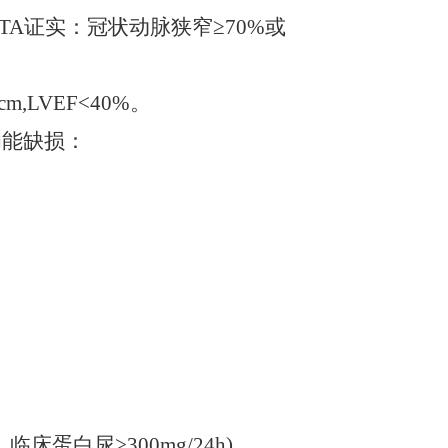
TA证实：冠状动脉狭窄≥70%或
LVEF<40%。
功能缺损：
,临床蛋白尿>300mg/24h)。