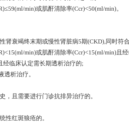
9(ml/min)或肌酐清除率(Ccr)<50(ml/min)。
性肾衰竭终末期或慢性肾脏病
5期(CKD),同时
<15(ml/min)或肌酐清除率(Ccr)<15(ml/m
ol/L)且经临床认定需长期透析治疗的;
血液透析治疗。
史，且需要进行门诊抗排异治疗的。
统性红斑狼疮的。