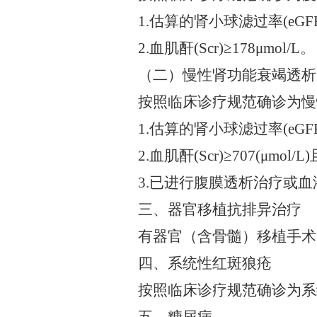
1.估算的肾小球滤过率(eGFR)≤5
2.血肌酐(Scr)≥178μmol/L。
（二）慢性肾功能衰竭透析
按照临床诊疗规范确诊为慢
1.估算的肾小球滤过率(eGFR)
2.血肌酐(Scr)≥707(μm
3.已进行腹膜透析治疗或
三、器官移植抗排异治疗
有器官（含骨髓）移植手术
四、系统性红斑狼疮
按照临床诊疗规范确诊为系