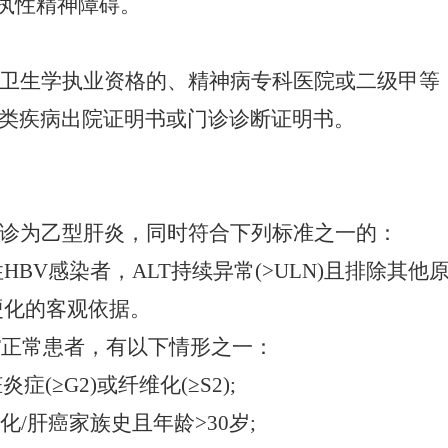
偏执性精神障碍。
卫生学执业资格的、精神病专科医院或二级甲等
类疾病出院证明书或门诊诊断证明书。
诊为乙型肝炎，同时符合下列标准之一的：
慢性HBV感染者，ALT持续异常(>ULN)且排除其他
肝硬化的客观依据。
ALT正常患者，有以下情形之一：
(≥G2)或纤维化(≥S2);
硬化/肝癌家族史且年龄>30岁;